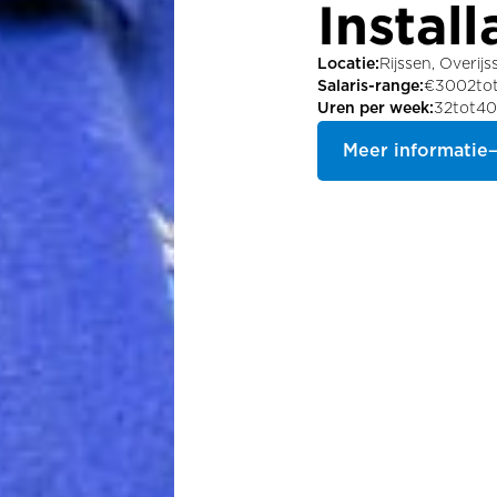
Instal
Locatie:
Rijssen, Overijs
Salaris-range:
€
3002
to
Uren per week:
32
tot
4
Meer informatie