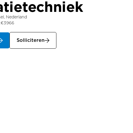
latietechniek
sel, Nederland
t
€
3966
0
Solliciteren