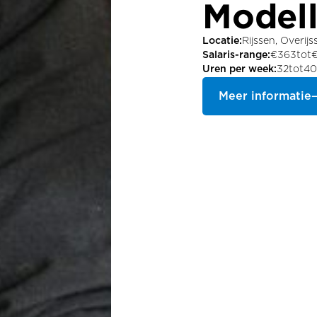
Modell
Locatie:
Rijssen, Overijs
Salaris-range:
€
363
tot
Uren per week:
32
tot
4
Meer informatie