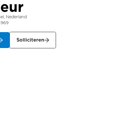
eur
sel, Nederland
€
969
0
Solliciteren