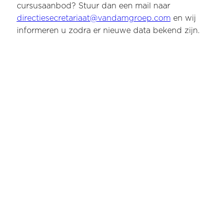
cursusaanbod? Stuur dan een mail naar
directiesecretariaat@vandamgroep.com
en wij
informeren u zodra er nieuwe data bekend zijn.
Vragen
Heeft u vragen over de cursus beheerder
brandmeld- en ontruimingsalarminstallatie
(BMI-OAI)? Stuur dan een mail naar
directiesecretariaat@vandamgroep.com
.
Informatie