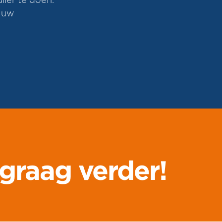
ier te doen.
p uw
graag verder!