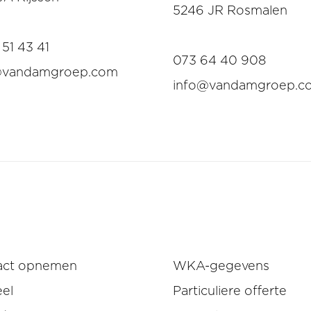
5246 JR Rosmalen
51 43 41
073 64 40 908
@vandamgroep.com
info@vandamgroep.c
act opnemen
WKA-gegevens
el
Particuliere offerte