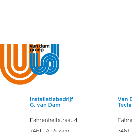
Installatiebedrijf
Van 
G. van Dam
Techn
Fahrenheitstraat 4
Fahre
7461 JA Rijssen
7461 