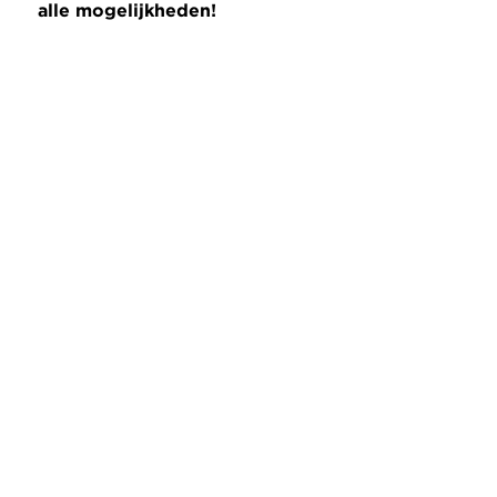
alle mogelijkheden!
Gerelateerde berichten
Bekijk alle berichten