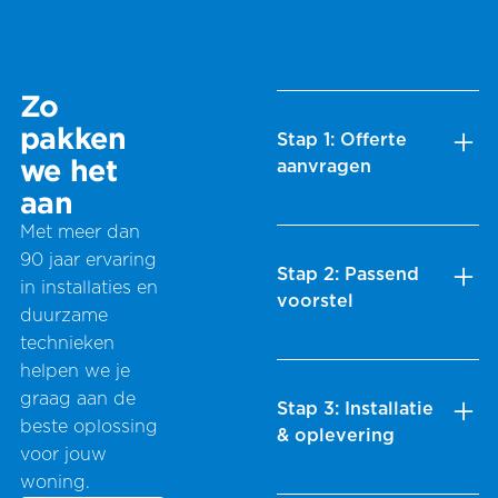
Zo
pakken
Stap 1: Offerte
we het
aanvragen
aan
Vul het formulier in
Met meer dan
en ontvang een
90 jaar ervaring
Stap 2: Passend
bevestiging per mail.
in installaties en
voorstel
We nemen contact
duurzame
op voor aanvullende
technieken
Op basis van jouw
info of een afspraak
helpen we je
wensen maken we
graag aan de
op locatie.
Stap 3: Installatie
een duidelijke
beste oplossing
& oplevering
offerte, die je
voor jouw
meestal binnen 2-4
woning.
Bij akkoord plannen