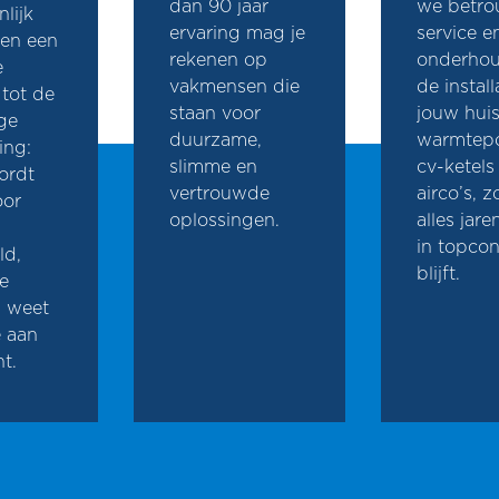
dan 90 jaar
we betro
lijk
ervaring mag je
service e
 en een
rekenen op
onderhou
e
vakmensen die
de install
 tot de
staan voor
jouw huis
ige
duurzame,
warmtep
ing:
slimme en
cv-ketels
ordt
vertrouwde
airco’s, 
oor
oplossingen.
alles jare
in topcon
ld,
blijft.
je
s weet
e aan
t.