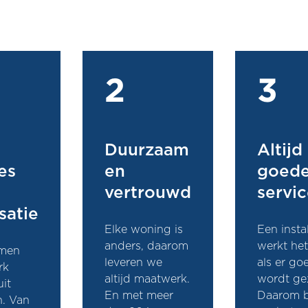
2
3
Duurzaam
Altijd
es
en
goed
vertrouwd
servi
isatie
Elke woning is
Een instal
anders, daarom
werkt het
men
leveren we
als er go
rk
altijd maatwerk.
wordt ge
uit
En met meer
Daarom 
. Van