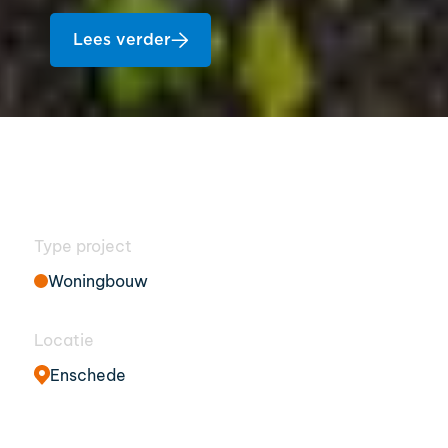
Lees verder
Type project
Woningbouw
Locatie
Enschede